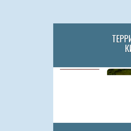
ТЕРР
К