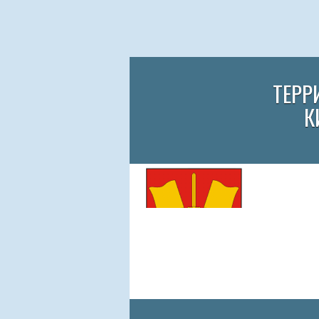
ТЕРР
К