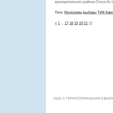
муниципального района Ольга Асту
Теги:
Молодежь
выборы
ТИК Киро
<
1
...
17
18
19
20
21
22
2026 © ТЕРРИТОРИАЛЬНАЯ ИЗБИРАТ