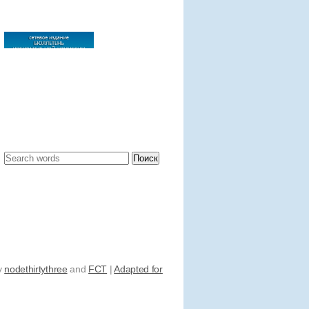
y
nodethirtythree
and
FCT
|
Adapted for